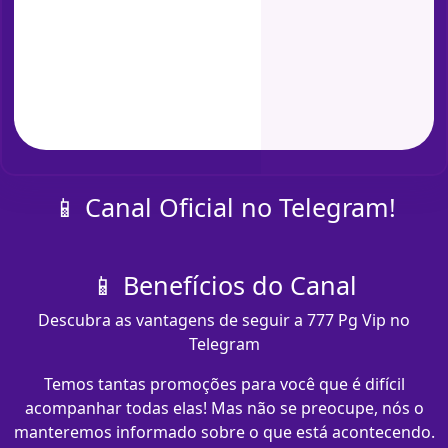
📱 Canal Oficial no Telegram!
📱 Benefícios do Canal
Descubra as vantagens de seguir a 777 Pg Vip no
Telegram
Temos tantas promoções para você que é difícil
acompanhar todas elas! Mas não se preocupe, nós o
manteremos informado sobre o que está acontecendo.