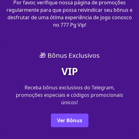
Por favor, verifique nossa página de promoções
regularmente para que possa reivindicar seu bônus e
desfrutar de uma ótima experiência de jogo conosco
no 777 Pg Vip!
🎁 Bônus Exclusivos
VIP
Receba bônus exclusivos do Telegram,
promoções especiais e códigos promocionais
únicos!
Ver Bônus