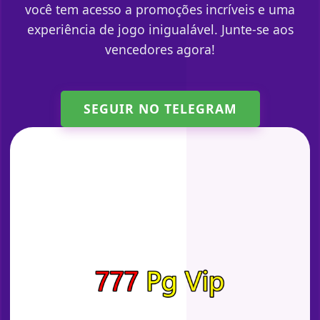
você tem acesso a promoções incríveis e uma
experiência de jogo inigualável. Junte-se aos
vencedores agora!
SEGUIR NO TELEGRAM