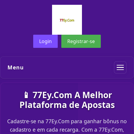
Login
Registrar-se
Menu
📱 77Ey.Com A Melhor
Plataforma de Apostas
Cadastre-se na 77Ey.Com para ganhar bônus no
cadastro e em cada recarga. Com a 77Ey.Com,