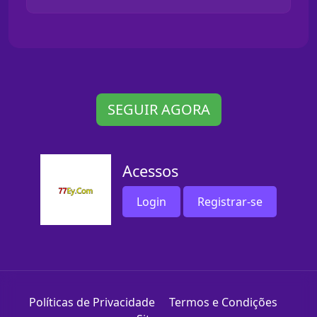
SEGUIR AGORA
Acessos
Login
Registrar-se
Políticas de Privacidade
Termos e Condições