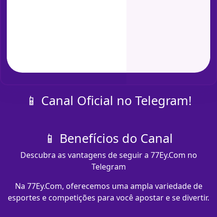
📱 Canal Oficial no Telegram!
📱 Benefícios do Canal
Descubra as vantagens de seguir a 77Ey.Com no
Telegram
Na 77Ey.Com, oferecemos uma ampla variedade de
esportes e competições para você apostar e se divertir.