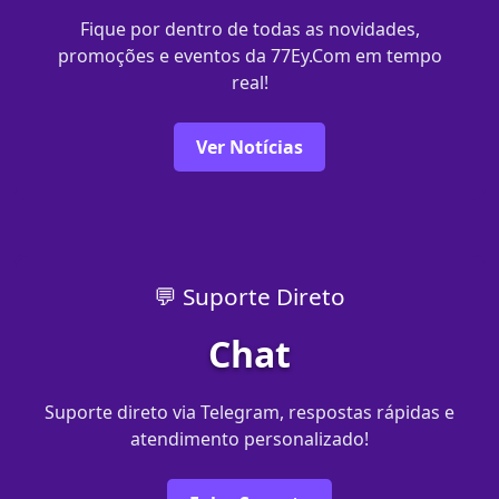
Fique por dentro de todas as novidades,
promoções e eventos da 77Ey.Com em tempo
real!
Ver Notícias
💬 Suporte Direto
Chat
Suporte direto via Telegram, respostas rápidas e
atendimento personalizado!