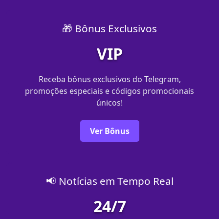
🎁 Bônus Exclusivos
VIP
Receba bônus exclusivos do Telegram,
promoções especiais e códigos promocionais
únicos!
Ver Bônus
📢 Notícias em Tempo Real
24/7