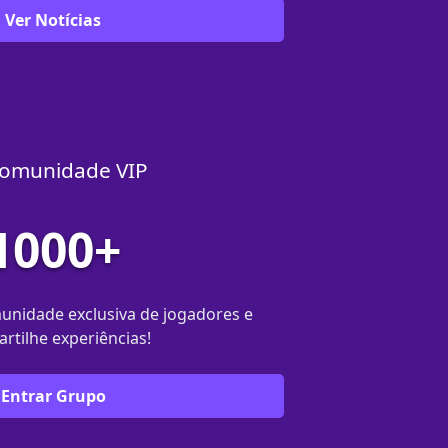
Ver Notícias
Comunidade VIP
1000+
unidade exclusiva de jogadores e
rtilhe experiências!
Entrar Grupo