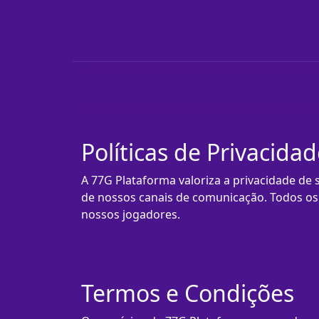
Políticas de Privacida
A 77G Plataforma valoriza a privacidade de
de nossos canais de comunicação. Todos os 
nossos jogadores.
Termos e Condições