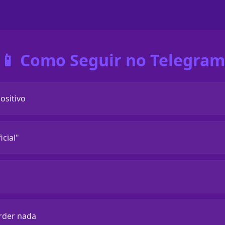
📱 Como Seguir no Telegram
ositivo
cial"
erder nada