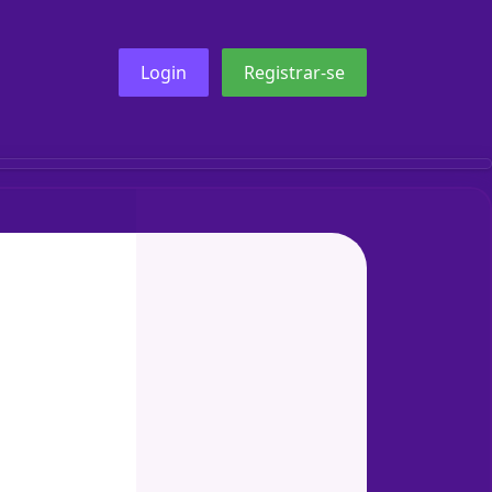
Login
Registrar-se