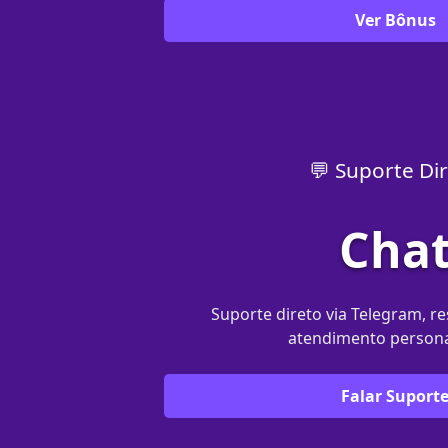
Ver Bônus
💬 Suporte Di
Cha
Suporte direto via Telegram, r
atendimento persona
Falar Suport