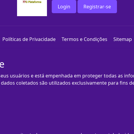
Login
Registrar-se
Políticas de Privacidade
Termos e Condições
Sitemap
de
 seus usuários e está empenhada em proteger todas as inf
dados coletados são utilizados exclusivamente para fins d