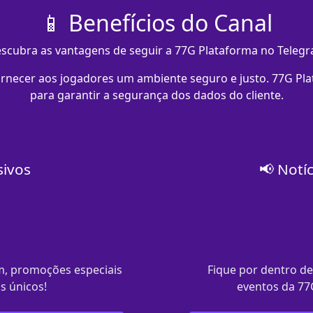
📱 Benefícios do Canal
scubra as vantagens de seguir a 77G Plataforma no Teleg
necer aos jogadores um ambiente seguro e justo. 77G Pl
para garantir a segurança dos dados do cliente.
sivos
📢 Notí
m, promoções especiais
Fique por dentro d
s únicos!
eventos da 77