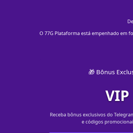
De
O 77G Plataforma está empenhado em for
🎁 Bônus Exclu
VIP
Receba bônus exclusivos do Telegra
e códigos promocionai