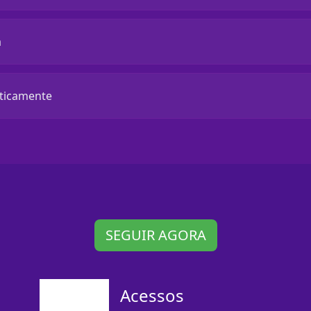
a
aticamente
SEGUIR AGORA
Acessos