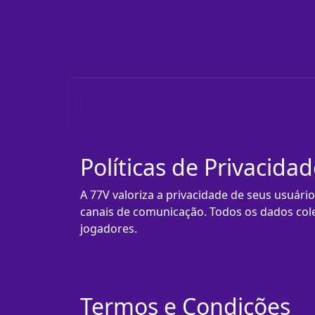
Políticas de Privacida
A 77V valoriza a privacidade de seus usuár
canais de comunicação. Todos os dados cole
jogadores.
Termos e Condições