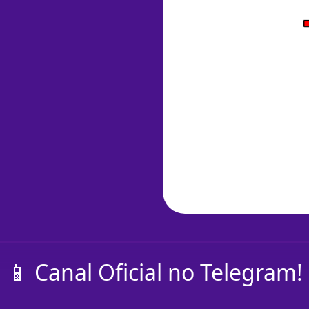
📱 Canal Oficial no Telegram!