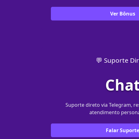
Ver Bônus
💬 Suporte Di
Cha
Suporte direto via Telegram, r
atendimento persona
Falar Suport