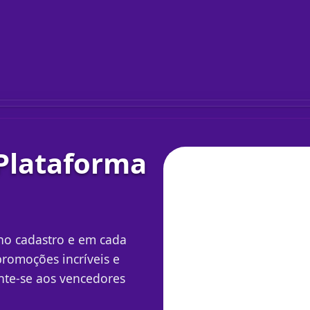
 Plataforma
no cadastro e em cada
promoções incríveis e
unte-se aos vencedores