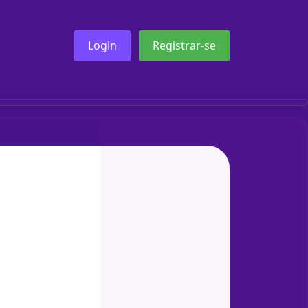
Login
Registrar-se