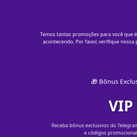
Temos tantas promoções para você que é 
acontecendo. Por favor, verifique noss
🎁 Bônus Exclu
VIP
Receba bônus exclusivos do Telegra
e códigos promocionai