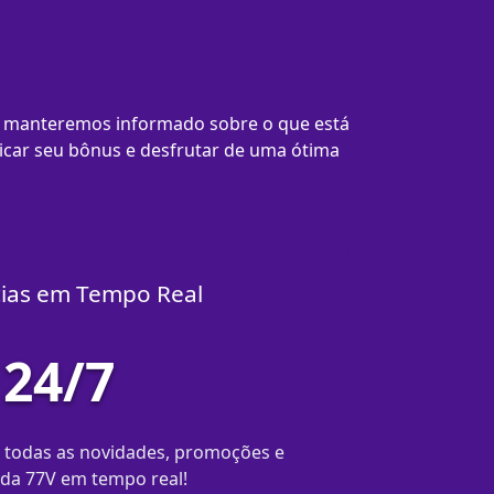
 o manteremos informado sobre o que está
icar seu bônus e desfrutar de uma ótima
cias em Tempo Real
24/7
e todas as novidades, promoções e
 da 77V em tempo real!