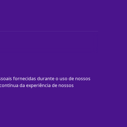
ssoais fornecidas durante o uso de nossos
 contínua da experiência de nossos