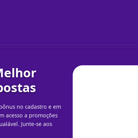
Melhor
postas
bônus no cadastro e em
em acesso a promoções
ualável. Junte-se aos