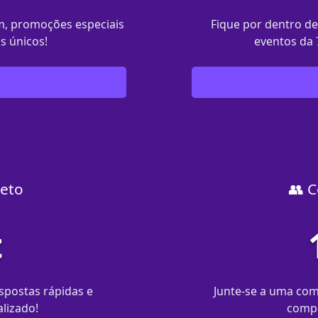
m, promoções especiais
Fique por dentro d
s únicos!
eventos da 
reto
👥 
t
espostas rápidas e
Junte-se a uma com
lizado!
compa