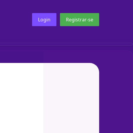
Login
Registrar-se