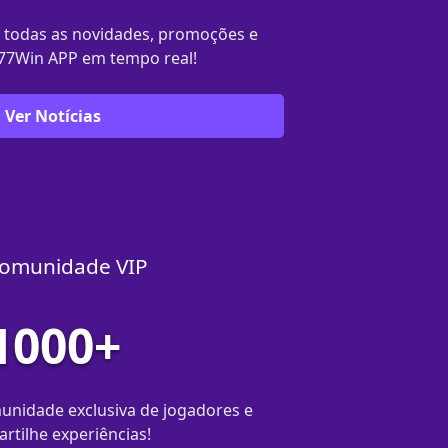
e todas as novidades, promoções e
77Win APP em tempo real!
Ver Notícias
Comunidade VIP
1000+
unidade exclusiva de jogadores e
rtilhe experiências!