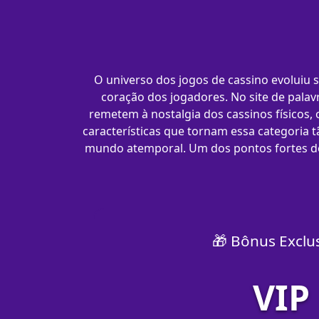
O universo dos jogos de cassino evoluiu 
coração dos jogadores. No site de palav
remetem à nostalgia dos cassinos físicos,
características que tornam essa categoria 
mundo atemporal. Um dos pontos fortes do 
🎁 Bônus Exclu
VIP