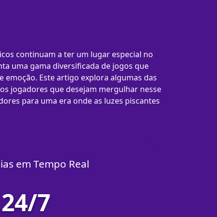
m
icos continuam a ter um lugar especial no
enta uma gama diversificada de jogos que
 e emoção. Este artigo explora algumas das
ra os jogadores que desejam mergulhar nesse
dores para uma era onde as luzes piscantes
cias em Tempo Real
24/7