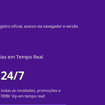
istro oficial, acesso via navegador e versão
cias em Tempo Real
24/7
e todas as novidades, promoções e
 789Br Vip em tempo real!