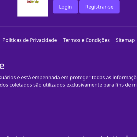
Login
Registrar-se
Políticas de Privacidade
Termos e Condições
Sitemap
de
 usuários e está empenhada em proteger todas as informaçõ
os coletados são utilizados exclusivamente para fins de m