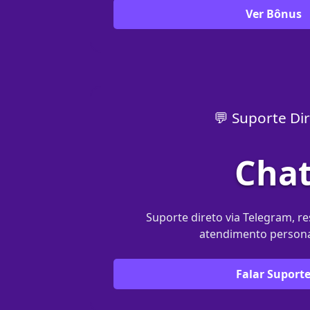
Ver Bônus
💬 Suporte Di
Cha
Suporte direto via Telegram, r
atendimento persona
Falar Suport