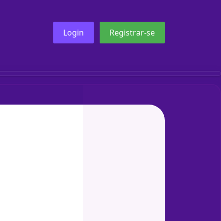
Login
Registrar-se