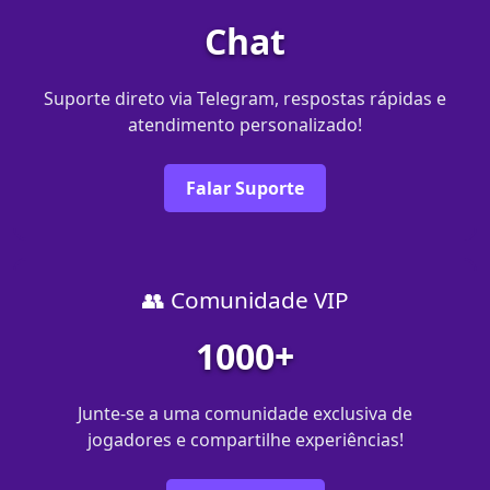
Chat
Suporte direto via Telegram, respostas rápidas e
atendimento personalizado!
Falar Suporte
👥 Comunidade VIP
1000+
Junte-se a uma comunidade exclusiva de
jogadores e compartilhe experiências!