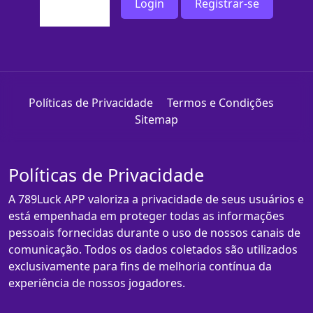
Login
Registrar-se
Políticas de Privacidade
Termos e Condições
Sitemap
Políticas de Privacidade
A 789Luck APP valoriza a privacidade de seus usuários e
está empenhada em proteger todas as informações
pessoais fornecidas durante o uso de nossos canais de
comunicação. Todos os dados coletados são utilizados
exclusivamente para fins de melhoria contínua da
experiência de nossos jogadores.