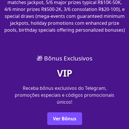
matches jackpot, 5/6 major prizes typical R$10K-50K,
4/6 minor prizes R$500-2K, 3/6 consolation R$20-100), e
special draws (mega-events com guaranteed minimum
jackpots, holiday promotions com enhanced prize
pools, birthday specials offering personalized bonuses)
🎁 Bônus Exclusivos
VIP
Receba bônus exclusivos do Telegram,
promoções especiais e códigos promocionais
únicos!
Ver Bônus