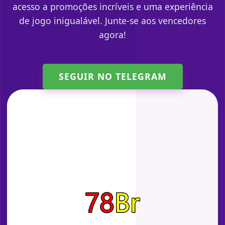
acesso a promoções incríveis e uma experiência
de jogo inigualável. Junte-se aos vencedores
agora!
SEGUIR NO TELEGRAM