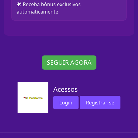
🎁 Receba bônus exclusivos
automaticamente
SEGUIR AGORA
Acessos
Login
Registrar-se