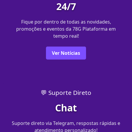
24/7
Fique por dentro de todas as novidades,
promoções e eventos da 78G Plataforma em
tempo real!
Ver Notícias
💬 Suporte Direto
Chat
Suporte direto via Telegram, respostas rápidas e
atendimento personalizado!