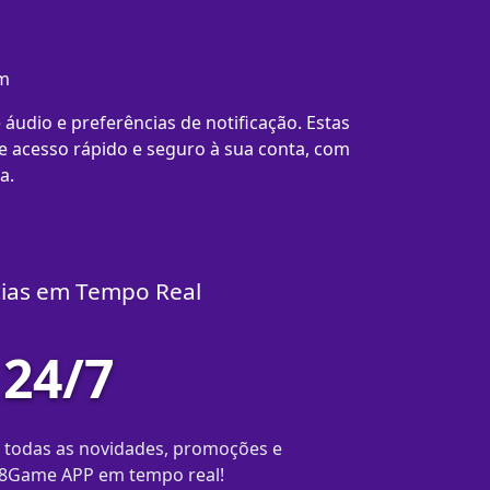
am
 áudio e preferências de notificação. Estas
e acesso rápido e seguro à sua conta, com
a.
cias em Tempo Real
24/7
e todas as novidades, promoções e
78Game APP em tempo real!