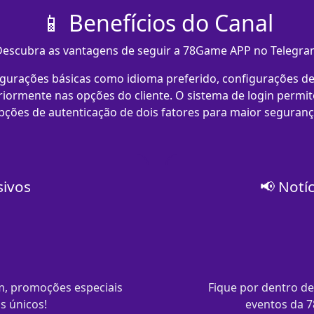
📱 Benefícios do Canal
escubra as vantagens de seguir a 78Game APP no Telegr
nfigurações básicas como idioma preferido, configurações de
iormente nas opções do cliente. O sistema de login permit
pções de autenticação de dois fatores para maior seguranç
sivos
📢 Notí
m, promoções especiais
Fique por dentro d
s únicos!
eventos da 