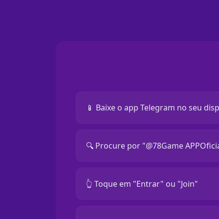
📱 Baixe o app Telegram no seu disp
🔍 Procure por "@78Game APPOficia
👆 Toque em "Entrar" ou "Join"