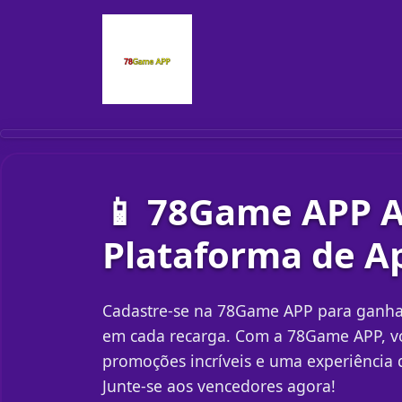
📱 78Game APP 
Plataforma de A
Cadastre-se na 78Game APP para ganha
em cada recarga. Com a 78Game APP, v
promoções incríveis e uma experiência d
Junte-se aos vencedores agora!