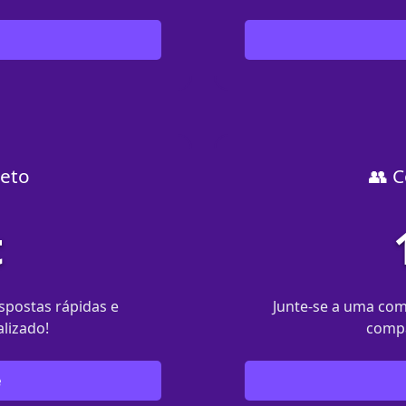
reto
👥 
t
espostas rápidas e
Junte-se a uma com
lizado!
compa
e