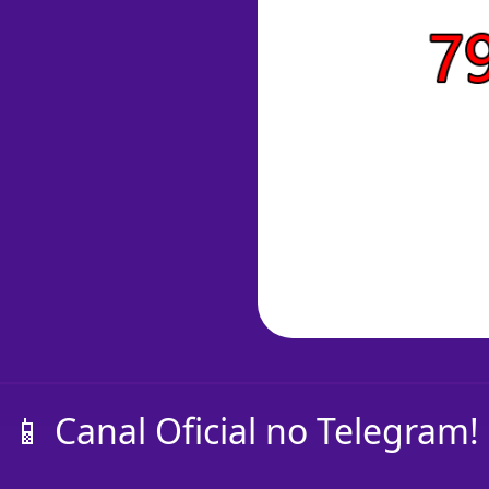
📱 Canal Oficial no Telegram!