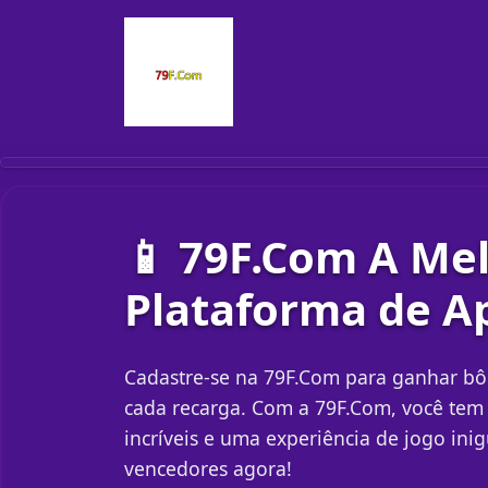
📱 79F.Com A Me
Plataforma de A
Cadastre-se na 79F.Com para ganhar bô
cada recarga. Com a 79F.Com, você tem
incríveis e uma experiência de jogo inig
vencedores agora!