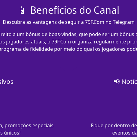
📱 Benefícios do Canal
Descubra as vantagens de seguir a 79F.Com no Telegram
ireito a um bônus de boas-vindas, que pode ser um bônus 
s os jogadores atuais, o 79F.Com organiza regularmente p
rograma de fidelidade por meio do qual os jogadores pode
sivos
📢 Notí
m, promoções especiais
Fique por dentro d
s únicos!
eventos d