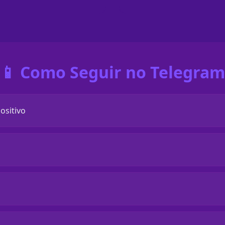
📱 Como Seguir no Telegram
ositivo