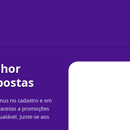
lhor
postas
nus no cadastro e em
 acesso a promoções
ualável. Junte-se aos