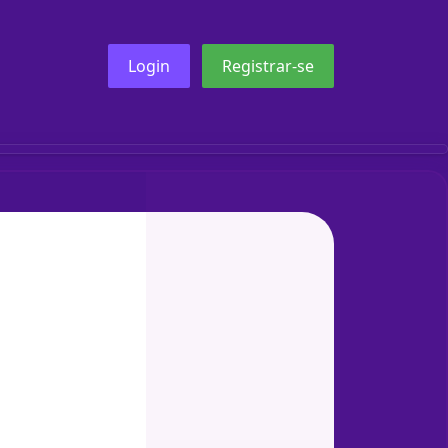
Login
Registrar-se