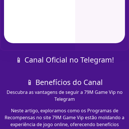
📱 Canal Oficial no Telegram!
📱 Benefícios do Canal
Descubra as vantagens de seguir a 79M Game Vip no
Telegram
Neste artigo, exploramos como os Programas de
Recompensas no site 79M Game Vip estão moldando a
experiência de jogo online, oferecendo benefícios