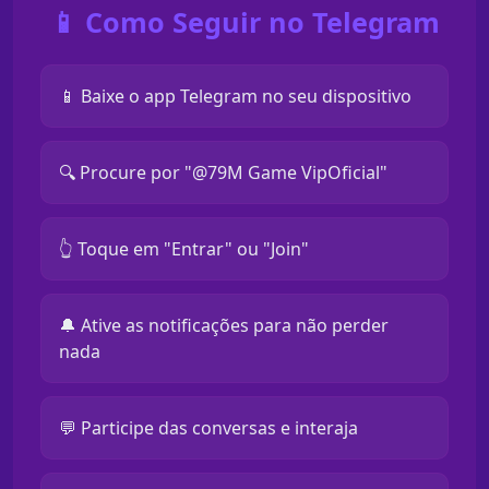
📱 Como Seguir no Telegram
📱 Baixe o app Telegram no seu dispositivo
🔍 Procure por "@79M Game VipOficial"
👆 Toque em "Entrar" ou "Join"
🔔 Ative as notificações para não perder
nada
💬 Participe das conversas e interaja