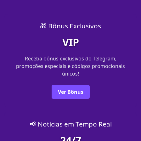
🎁 Bônus Exclusivos
VIP
Receba bônus exclusivos do Telegram,
promoções especiais e códigos promocionais
únicos!
Ver Bônus
📢 Notícias em Tempo Real
24/7