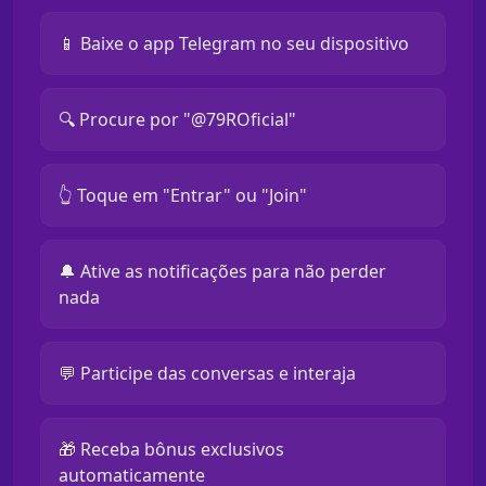
📱 Baixe o app Telegram no seu dispositivo
🔍 Procure por "@79ROficial"
👆 Toque em "Entrar" ou "Join"
🔔 Ative as notificações para não perder
nada
💬 Participe das conversas e interaja
🎁 Receba bônus exclusivos
automaticamente