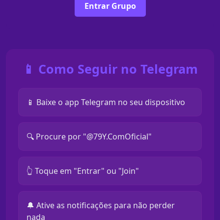
Entrar Grupo
📱 Como Seguir no Telegram
📱 Baixe o app Telegram no seu dispositivo
🔍 Procure por "@79Y.ComOficial"
👆 Toque em "Entrar" ou "Join"
🔔 Ative as notificações para não perder
nada