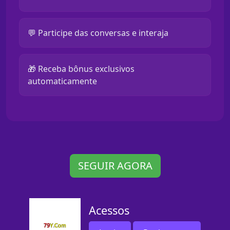
💬 Participe das conversas e interaja
🎁 Receba bônus exclusivos
automaticamente
SEGUIR AGORA
Acessos