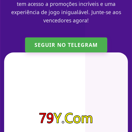
tem acesso a promoções incríveis e uma
experiência de jogo inigualável. Junte-se aos
vencedores agora!
SEGUIR NO TELEGRAM