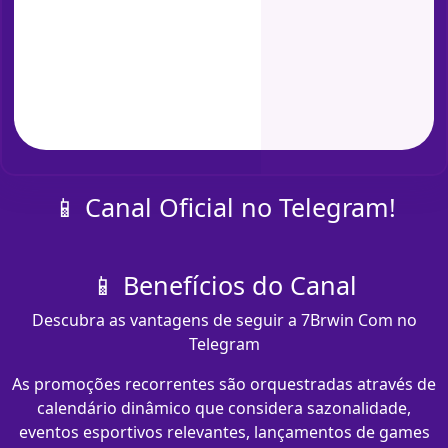
📱 Canal Oficial no Telegram!
📱 Benefícios do Canal
Descubra as vantagens de seguir a 7Brwin Com no
Telegram
As promoções recorrentes são orquestradas através de
calendário dinâmico que considera sazonalidade,
eventos esportivos relevantes, lançamentos de games