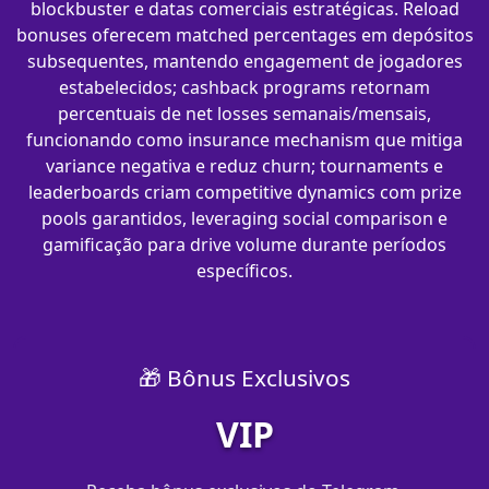
blockbuster e datas comerciais estratégicas. Reload
bonuses oferecem matched percentages em depósitos
subsequentes, mantendo engagement de jogadores
estabelecidos; cashback programs retornam
percentuais de net losses semanais/mensais,
funcionando como insurance mechanism que mitiga
variance negativa e reduz churn; tournaments e
leaderboards criam competitive dynamics com prize
pools garantidos, leveraging social comparison e
gamificação para drive volume durante períodos
específicos.
🎁 Bônus Exclusivos
VIP