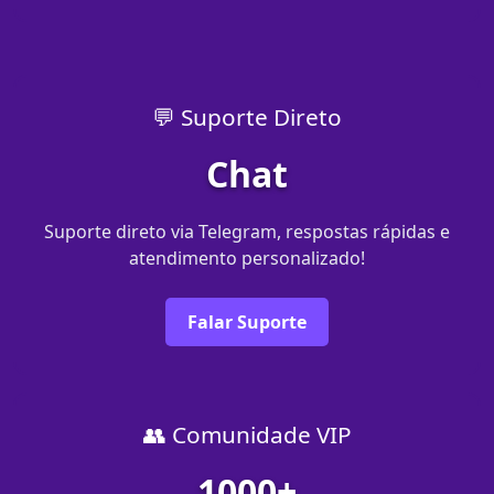
💬 Suporte Direto
Chat
Suporte direto via Telegram, respostas rápidas e
atendimento personalizado!
Falar Suporte
👥 Comunidade VIP
1000+