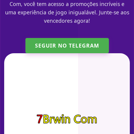
Com, você tem acesso a promoções incríveis e
uma experiência de jogo inigualável. Junte-se aos
vencedores agora!
SEGUIR NO TELEGRAM