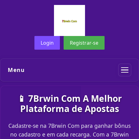
Login
Registrar-se
Menu
📱 7Brwin Com A Melhor
Plataforma de Apostas
Cadastre-se na 7Brwin Com para ganhar bônus
no cadastro e em cada recarga. Com a 7Brwin