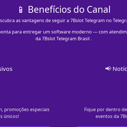
📱 Benefícios do Canal
scubra as vantagens de seguir a 7Bslot Telegram no Teleg
e ponta para entregar um software moderno — com atendime
da 7Bslot Telegram Brasil .
sivos
📢 Notí
m, promoções especiais
Fique por dentro d
s únicos!
eventos da 7B