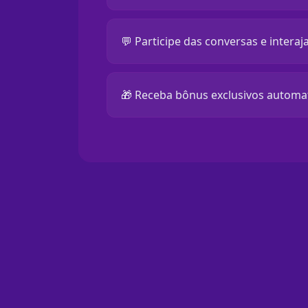
💬 Participe das conversas e interaj
🎁 Receba bônus exclusivos autom