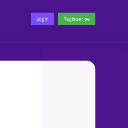
Login
Registrar-se