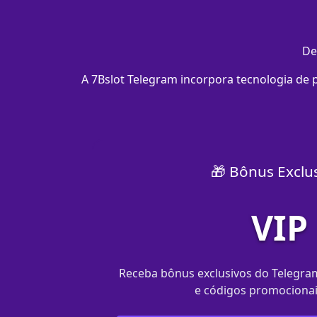
De
A 7Bslot Telegram incorpora tecnologia d
🎁 Bônus Exclu
VIP
Receba bônus exclusivos do Telegra
e códigos promocionai