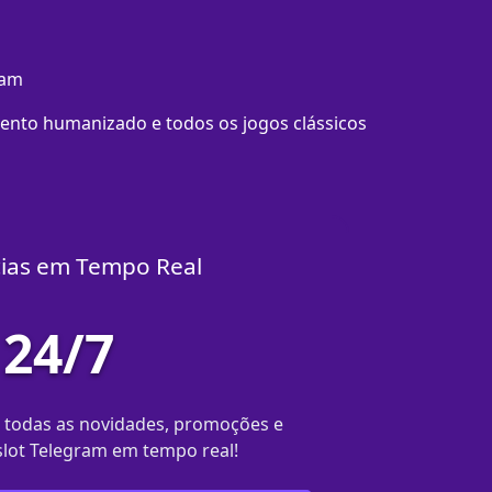
ram
nto humanizado e todos os jogos clássicos
cias em Tempo Real
24/7
e todas as novidades, promoções e
slot Telegram em tempo real!