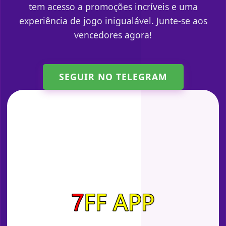
tem acesso a promoções incríveis e uma
experiência de jogo inigualável. Junte-se aos
vencedores agora!
SEGUIR NO TELEGRAM