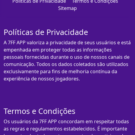
Políticas de Privacidade
Termos e Condições
Sitemap
Políticas de Privacidade
A 7FF APP valoriza a privacidade de seus usuários e está
empenhada em proteger todas as informações
pessoais fornecidas durante o uso de nossos canais de
comunicação. Todos os dados coletados são utilizados
exclusivamente para fins de melhoria contínua da
experiência de nossos jogadores.
Termos e Condições
Os usuários da 7FF APP concordam em respeitar todas
as regras e regulamentos estabelecidos. É importante