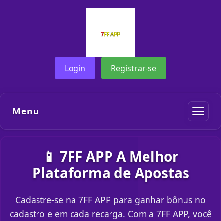
Login
Registrar-se
Menu
📱 7FF APP A Melhor
Plataforma de Apostas
Cadastre-se na 7FF APP para ganhar bônus no
cadastro e em cada recarga. Com a 7FF APP, você