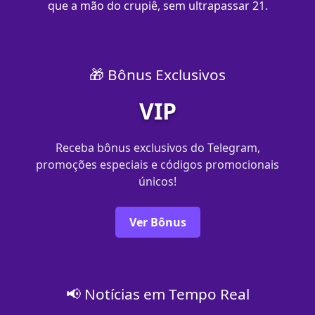
que a mão do crupiê, sem ultrapassar 21.
🎁 Bônus Exclusivos
VIP
Receba bônus exclusivos do Telegram,
promoções especiais e códigos promocionais
únicos!
Ver Bônus
📢 Notícias em Tempo Real