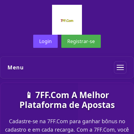
Login
Registrar-se
Menu
📱 7FF.Com A Melhor
Plataforma de Apostas
Cadastre-se na 7FF.Com para ganhar bônus no
cadastro e em cada recarga. Com a 7FF.Com, você