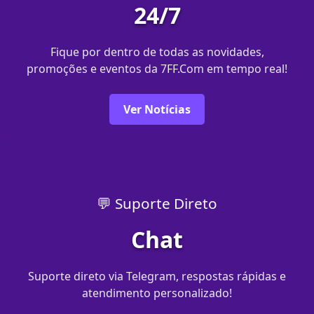
24/7
Fique por dentro de todas as novidades,
promoções e eventos da 7FF.Com em tempo real!
Ver Notícias
💬 Suporte Direto
Chat
Suporte direto via Telegram, respostas rápidas e
atendimento personalizado!