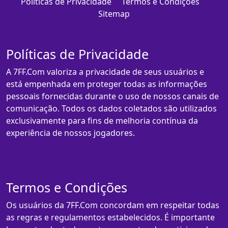
Políticas de Privacidade
Termos e Condições
Sitemap
Políticas de Privacidade
A 7FF.Com valoriza a privacidade de seus usuários e
está empenhada em proteger todas as informações
pessoais fornecidas durante o uso de nossos canais de
comunicação. Todos os dados coletados são utilizados
exclusivamente para fins de melhoria contínua da
experiência de nossos jogadores.
Termos e Condições
Os usuários da 7FF.Com concordam em respeitar todas
as regras e regulamentos estabelecidos. É importante