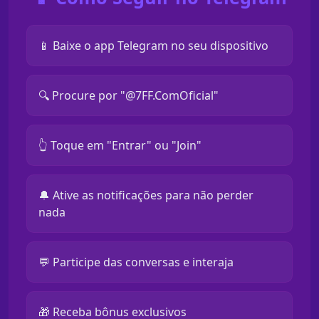
📱 Baixe o app Telegram no seu dispositivo
🔍 Procure por "@7FF.ComOficial"
👆 Toque em "Entrar" ou "Join"
🔔 Ative as notificações para não perder
nada
💬 Participe das conversas e interaja
🎁 Receba bônus exclusivos