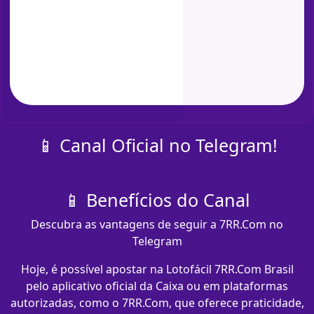
📱 Canal Oficial no Telegram!
📱 Benefícios do Canal
Descubra as vantagens de seguir a 7RR.Com no
Telegram
Hoje, é possível apostar na Lotofácil 7RR.Com Brasil
pelo aplicativo oficial da Caixa ou em plataformas
autorizadas, como o 7RR.Com, que oferece praticidade,