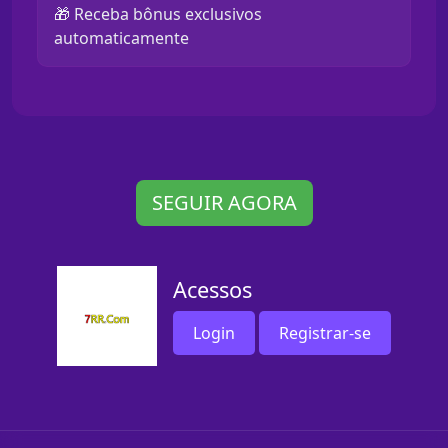
🎁 Receba bônus exclusivos
automaticamente
SEGUIR AGORA
Acessos
Login
Registrar-se