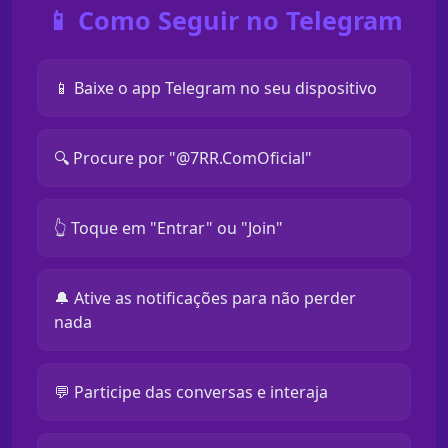
📱 Como Seguir no Telegram
📱 Baixe o app Telegram no seu dispositivo
🔍 Procure por "@7RR.ComOficial"
👆 Toque em "Entrar" ou "Join"
🔔 Ative as notificações para não perder
nada
💬 Participe das conversas e interaja