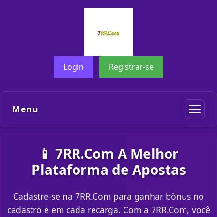
Login
Registrar-se
Menu
📱 7RR.Com A Melhor
Plataforma de Apostas
Cadastre-se na 7RR.Com para ganhar bônus no
cadastro e em cada recarga. Com a 7RR.Com, você