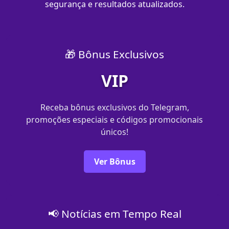
segurança e resultados atualizados.
🎁 Bônus Exclusivos
VIP
Receba bônus exclusivos do Telegram,
promoções especiais e códigos promocionais
únicos!
Ver Bônus
📢 Notícias em Tempo Real