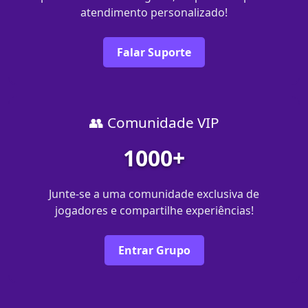
atendimento personalizado!
Falar Suporte
👥 Comunidade VIP
1000+
Junte-se a uma comunidade exclusiva de
jogadores e compartilhe experiências!
Entrar Grupo