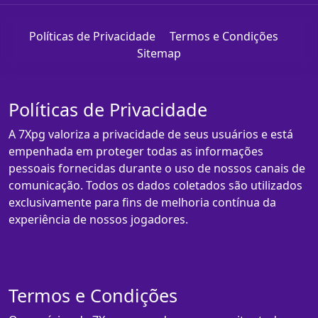
Políticas de Privacidade
Termos e Condições
Sitemap
Políticas de Privacidade
A 7Xpg valoriza a privacidade de seus usuários e está
empenhada em proteger todas as informações
pessoais fornecidas durante o uso de nossos canais de
comunicação. Todos os dados coletados são utilizados
exclusivamente para fins de melhoria contínua da
experiência de nossos jogadores.
Termos e Condições