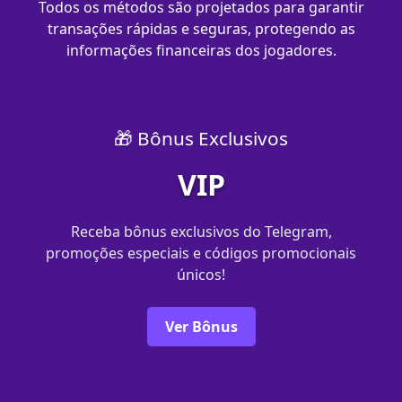
Todos os métodos são projetados para garantir
transações rápidas e seguras, protegendo as
informações financeiras dos jogadores.
🎁 Bônus Exclusivos
VIP
Receba bônus exclusivos do Telegram,
promoções especiais e códigos promocionais
únicos!
Ver Bônus