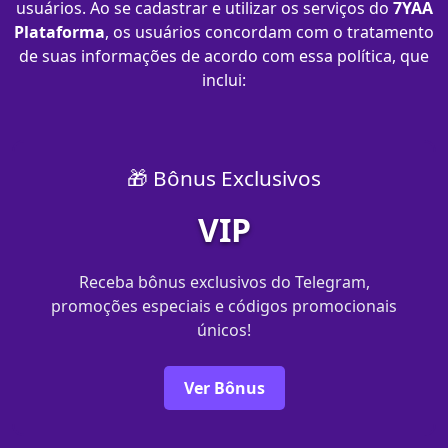
usuários. Ao se cadastrar e utilizar os serviços do
7YAA
Plataforma
, os usuários concordam com o tratamento
de suas informações de acordo com essa política, que
inclui:
🎁 Bônus Exclusivos
VIP
Receba bônus exclusivos do Telegram,
promoções especiais e códigos promocionais
únicos!
Ver Bônus