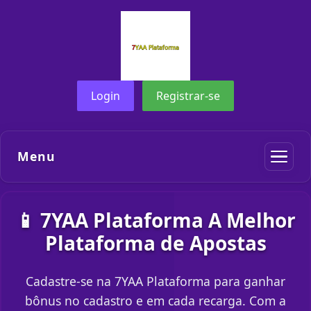
Login
Registrar-se
Menu
📱 7YAA Plataforma A Melhor
Plataforma de Apostas
Cadastre-se na 7YAA Plataforma para ganhar
bônus no cadastro e em cada recarga. Com a