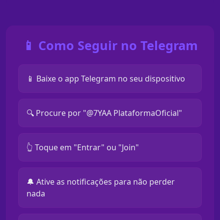
📱 Como Seguir no Telegram
📱 Baixe o app Telegram no seu dispositivo
🔍 Procure por "@7YAA PlataformaOficial"
👆 Toque em "Entrar" ou "Join"
🔔 Ative as notificações para não perder
nada