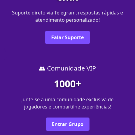
Suporte direto via Telegram, respostas rápidas e
atendimento personalizado!
Falar Suporte
👥 Comunidade VIP
1000+
Junte-se a uma comunidade exclusiva de
jogadores e compartilhe experiências!
Entrar Grupo