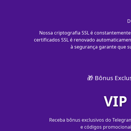
D
Nossa criptografia SSL é constantemente 
certificados SSL é renovado automaticamen
à segurança garante que s
🎁 Bônus Exclu
VIP
Receba bônus exclusivos do Telegra
e códigos promocionai