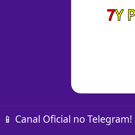
📱 Canal Oficial no Telegram!