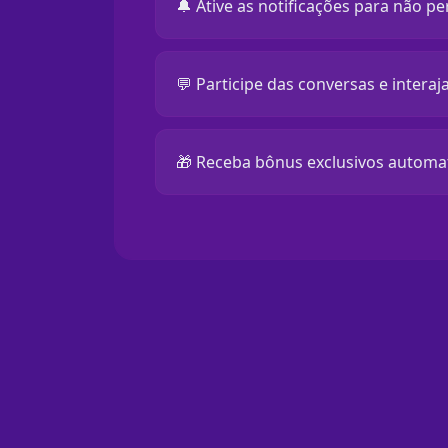
🔔 Ative as notificações para não p
💬 Participe das conversas e interaj
🎁 Receba bônus exclusivos autom