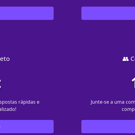
reto
👥 
t
espostas rápidas e
Junte-se a uma com
lizado!
compa
e