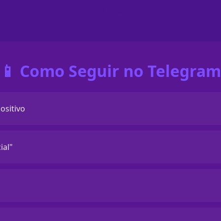
📱 Como Seguir no Telegram
ositivo
ial"