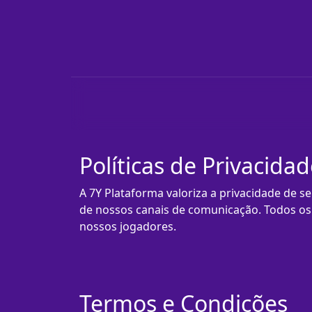
Políticas de Privacida
A 7Y Plataforma valoriza a privacidade de 
de nossos canais de comunicação. Todos os 
nossos jogadores.
Termos e Condições