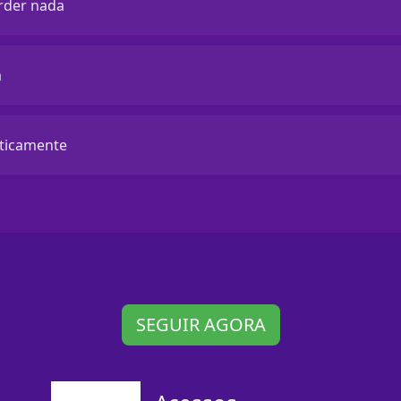
erder nada
a
aticamente
SEGUIR AGORA