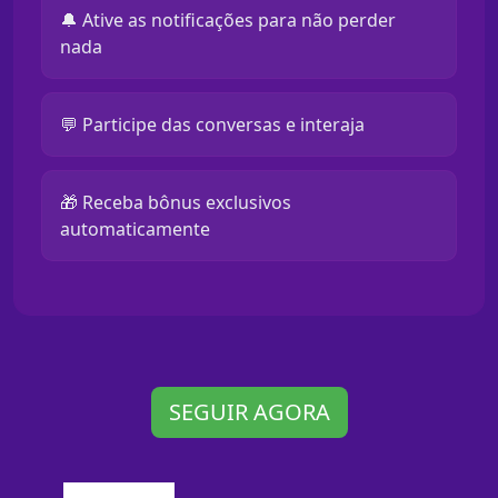
🔔 Ative as notificações para não perder
nada
💬 Participe das conversas e interaja
🎁 Receba bônus exclusivos
automaticamente
SEGUIR AGORA