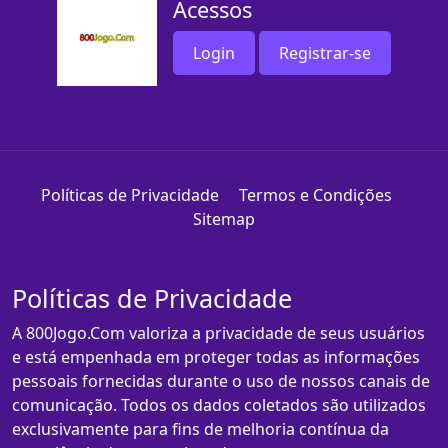
Acessos
Login
Registrar-se
Políticas de Privacidade
Termos e Condições
Sitemap
Políticas de Privacidade
A 800Jogo.Com valoriza a privacidade de seus usuários
e está empenhada em proteger todas as informações
pessoais fornecidas durante o uso de nossos canais de
comunicação. Todos os dados coletados são utilizados
exclusivamente para fins de melhoria contínua da