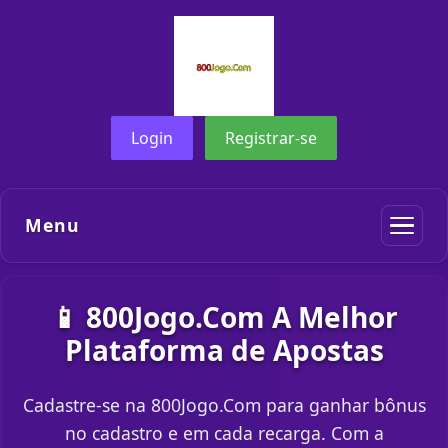
Login
Registrar-se
Menu
📱 800Jogo.Com A Melhor
Plataforma de Apostas
Cadastre-se na 800Jogo.Com para ganhar bônus
no cadastro e em cada recarga. Com a