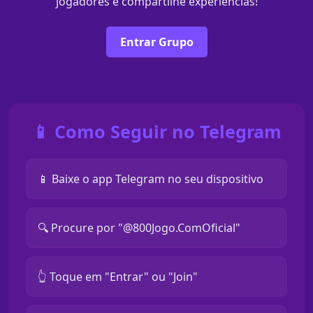
jogadores e compartilhe experiências!
Entrar Grupo
📱 Como Seguir no Telegram
📱 Baixe o app Telegram no seu dispositivo
🔍 Procure por "@800Jogo.ComOficial"
👆 Toque em "Entrar" ou "Join"