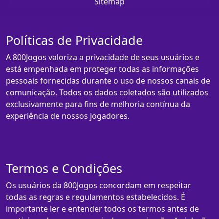
Sitemap
Políticas de Privacidade
A 800Jogos valoriza a privacidade de seus usuários e
está empenhada em proteger todas as informações
pessoais fornecidas durante o uso de nossos canais de
comunicação. Todos os dados coletados são utilizados
exclusivamente para fins de melhoria contínua da
experiência de nossos jogadores.
Termos e Condições
Os usuários da 800Jogos concordam em respeitar
todas as regras e regulamentos estabelecidos. É
importante ler e entender todos os termos antes de