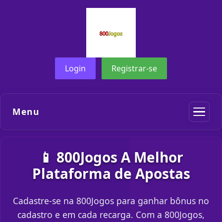
Login
Registrar-se
Menu
📱 800Jogos A Melhor
Plataforma de Apostas
Cadastre-se na 800Jogos para ganhar bônus no
cadastro e em cada recarga. Com a 800Jogos,