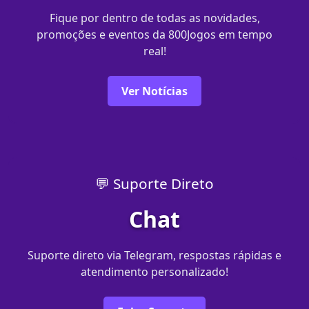
Fique por dentro de todas as novidades,
promoções e eventos da 800Jogos em tempo
real!
Ver Notícias
💬 Suporte Direto
Chat
Suporte direto via Telegram, respostas rápidas e
atendimento personalizado!