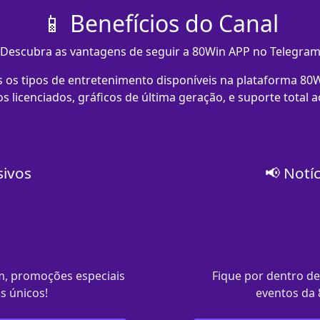
📱 Benefícios do Canal
Descubra as vantagens de seguir a 80Win APP no Telegra
os tipos de entretenimento disponíveis na plataforma 80Wi
 licenciados, gráficos de última geração, e suporte total ao
sivos
📢 Notí
m, promoções especiais
Fique por dentro d
s únicos!
eventos da 