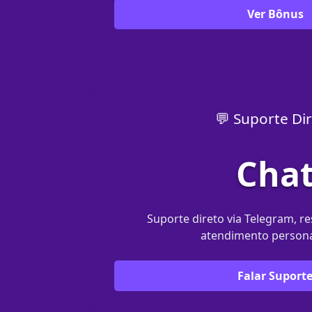
Ver Bônus
💬 Suporte Di
Cha
Suporte direto via Telegram, r
atendimento persona
Falar Suport