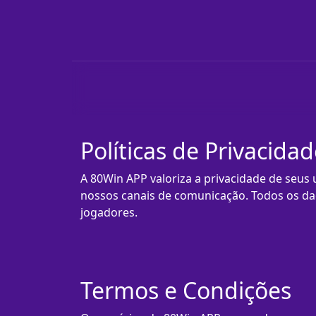
Políticas de Privacida
A 80Win APP valoriza a privacidade de seus
nossos canais de comunicação. Todos os dad
jogadores.
Termos e Condições