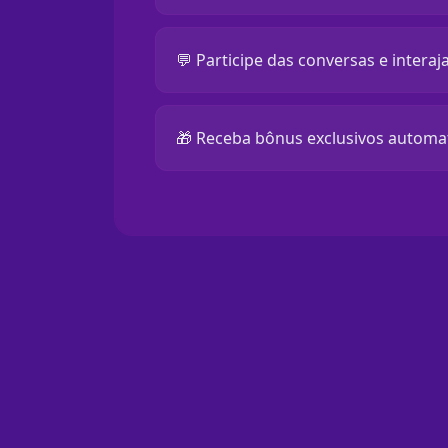
💬 Participe das conversas e interaj
🎁 Receba bônus exclusivos autom