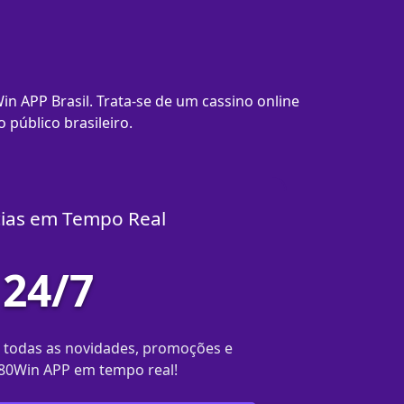
m
n APP Brasil. Trata-se de um cassino online
 público brasileiro.
cias em Tempo Real
24/7
e todas as novidades, promoções e
80Win APP em tempo real!