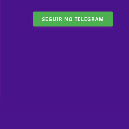
SEGUIR NO TELEGRAM