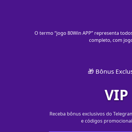
O termo “jogo 80Win APP” representa todos 
completo, com jogos
🎁 Bônus Exclu
VIP
Receba bônus exclusivos do Telegra
e códigos promocionai