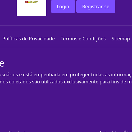
Login
Registrar-se
Políticas de Privacidade
Termos e Condições
Sitemap
de
 usuários e está empenhada em proteger todas as informaç
os coletados são utilizados exclusivamente para fins de m