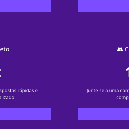
reto
👥 
t
espostas rápidas e
Junte-se a uma com
lizado!
compa
e