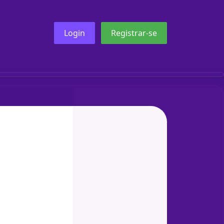
Login
Registrar-se