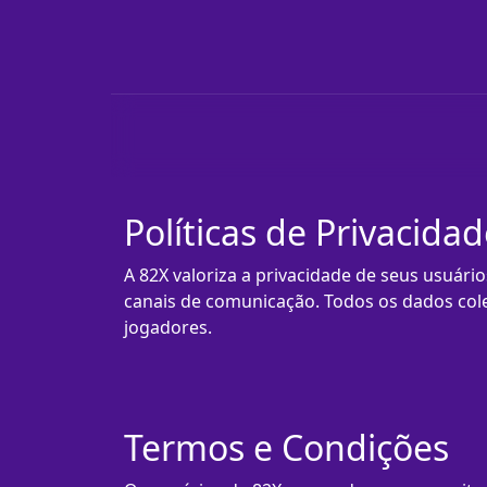
Políticas de Privacida
A 82X valoriza a privacidade de seus usuár
canais de comunicação. Todos os dados cole
jogadores.
Termos e Condições