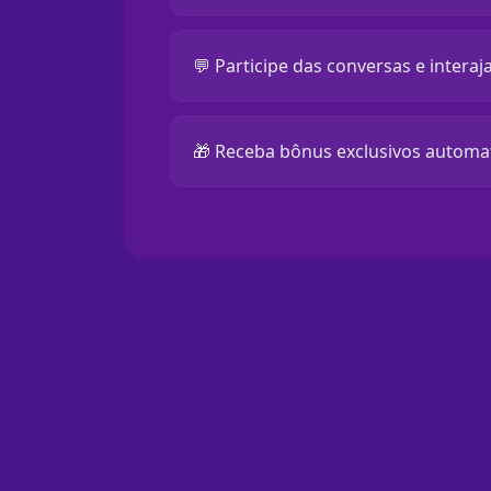
💬 Participe das conversas e interaj
🎁 Receba bônus exclusivos autom