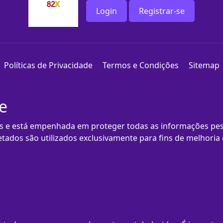
Login
Registrar-se
Políticas de Privacidade
Termos e Condições
Sitemap
de
ios e está empenhada em proteger todas as informações pe
tados são utilizados exclusivamente para fins de melhoria