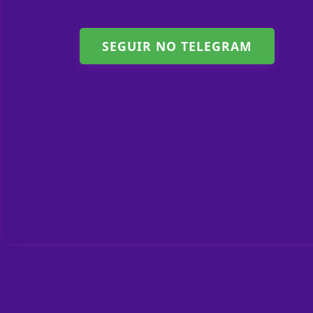
SEGUIR NO TELEGRAM