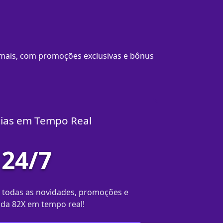
o mais, com promoções exclusivas e bônus
cias em Tempo Real
24/7
e todas as novidades, promoções e
 da 82X em tempo real!