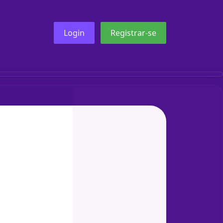
Login
Registrar-se