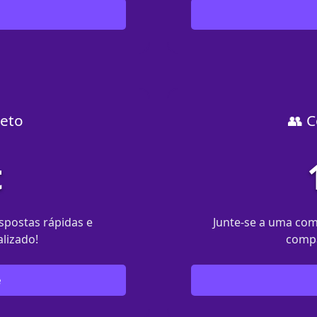
reto
👥 
t
espostas rápidas e
Junte-se a uma com
lizado!
compa
e