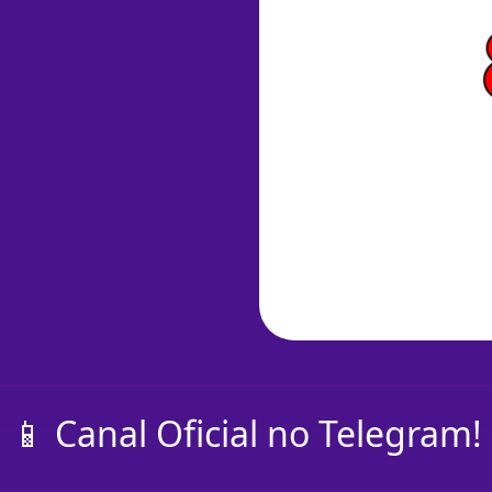
📱 Canal Oficial no Telegram!