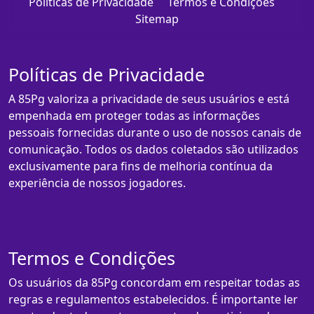
Políticas de Privacidade
Termos e Condições
Sitemap
Políticas de Privacidade
A 85Pg valoriza a privacidade de seus usuários e está
empenhada em proteger todas as informações
pessoais fornecidas durante o uso de nossos canais de
comunicação. Todos os dados coletados são utilizados
exclusivamente para fins de melhoria contínua da
experiência de nossos jogadores.
Termos e Condições
Os usuários da 85Pg concordam em respeitar todas as
regras e regulamentos estabelecidos. É importante ler