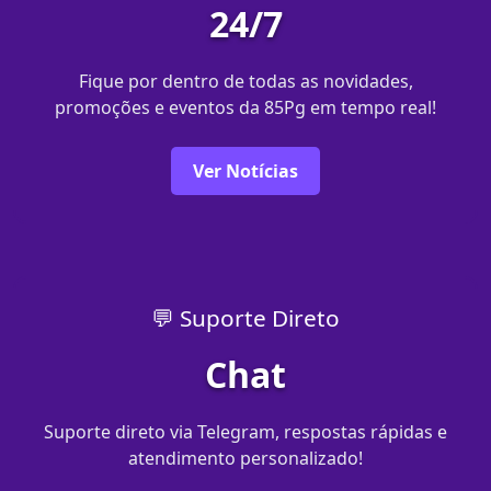
24/7
Fique por dentro de todas as novidades,
promoções e eventos da 85Pg em tempo real!
Ver Notícias
💬 Suporte Direto
Chat
Suporte direto via Telegram, respostas rápidas e
atendimento personalizado!