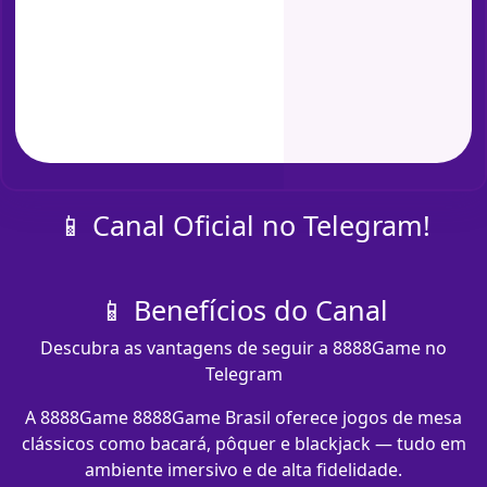
📱 Canal Oficial no Telegram!
📱 Benefícios do Canal
Descubra as vantagens de seguir a 8888Game no
Telegram
A 8888Game 8888Game Brasil oferece jogos de mesa
clássicos como bacará, pôquer e blackjack — tudo em
ambiente imersivo e de alta fidelidade.