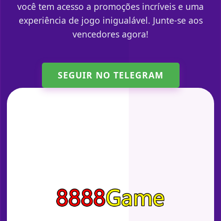
você tem acesso a promoções incríveis e uma
experiência de jogo inigualável. Junte-se aos
vencedores agora!
SEGUIR NO TELEGRAM