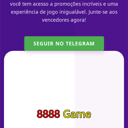
você tem acesso a promoções incríveis e uma
experiência de jogo inigualável. Junte-se aos
vencedores agora!
SEGUIR NO TELEGRAM