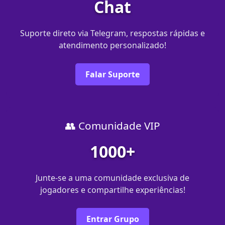
Chat
Suporte direto via Telegram, respostas rápidas e
atendimento personalizado!
Falar Suporte
👥 Comunidade VIP
1000+
Junte-se a uma comunidade exclusiva de
jogadores e compartilhe experiências!
Entrar Grupo