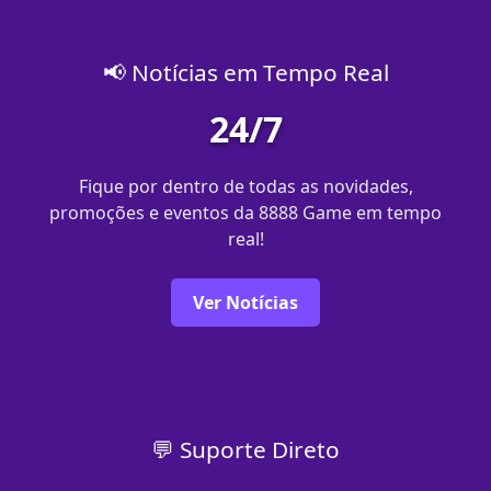
📢 Notícias em Tempo Real
24/7
Fique por dentro de todas as novidades,
promoções e eventos da 8888 Game em tempo
real!
Ver Notícias
💬 Suporte Direto