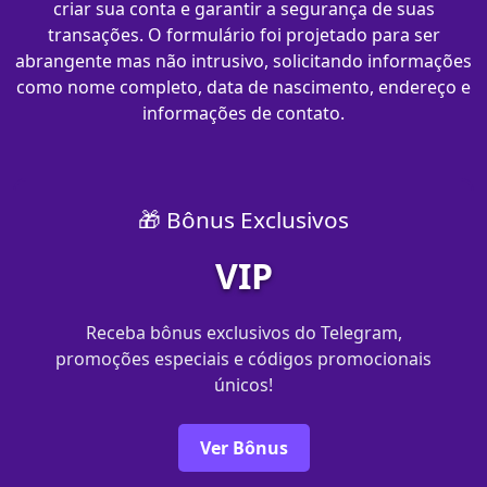
criar sua conta e garantir a segurança de suas
transações. O formulário foi projetado para ser
abrangente mas não intrusivo, solicitando informações
como nome completo, data de nascimento, endereço e
informações de contato.
🎁 Bônus Exclusivos
VIP
Receba bônus exclusivos do Telegram,
promoções especiais e códigos promocionais
únicos!
Ver Bônus