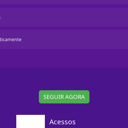
a
aticamente
SEGUIR AGORA
Acessos