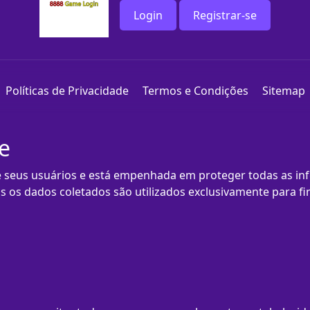
Login
Registrar-se
Políticas de Privacidade
Termos e Condições
Sitemap
de
de seus usuários e está empenhada em proteger todas as in
 os dados coletados são utilizados exclusivamente para fi