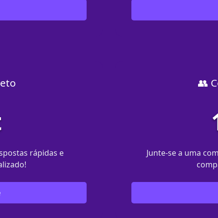
reto
👥 
t
espostas rápidas e
Junte-se a uma com
lizado!
compa
e