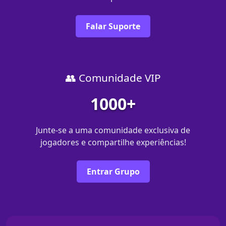
Falar Suporte
👥 Comunidade VIP
1000+
Junte-se a uma comunidade exclusiva de
jogadores e compartilhe experiências!
Entrar Grupo