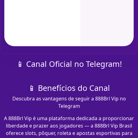
📱 Canal Oficial no Telegram!
📱 Benefícios do Canal
Descubra as vantagens de seguir a 888Brl Vip no
Telegram
A 888Brl Vip é uma plataforma dedicada a proporcionar
liberdade e prazer aos jogadores — a 888Brl Vip Brasil
oferece slots, pôquer, roleta e apostas esportivas para