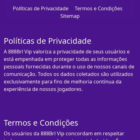
Políticas de Privacidade
Termos e Condições
Sitemap
Políticas de Privacidade
A 888Brl Vip valoriza a privacidade de seus usuários e
está empenhada em proteger todas as informações
pessoais fornecidas durante o uso de nossos canais de
comunicação. Todos os dados coletados são utilizados
exclusivamente para fins de melhoria contínua da
experiência de nossos jogadores.
Termos e Condições
Os usuários da 888Brl Vip concordam em respeitar