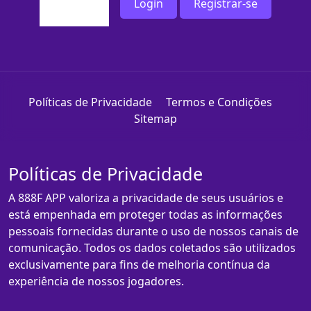
Login
Registrar-se
Políticas de Privacidade
Termos e Condições
Sitemap
Políticas de Privacidade
A 888F APP valoriza a privacidade de seus usuários e
está empenhada em proteger todas as informações
pessoais fornecidas durante o uso de nossos canais de
comunicação. Todos os dados coletados são utilizados
exclusivamente para fins de melhoria contínua da
experiência de nossos jogadores.