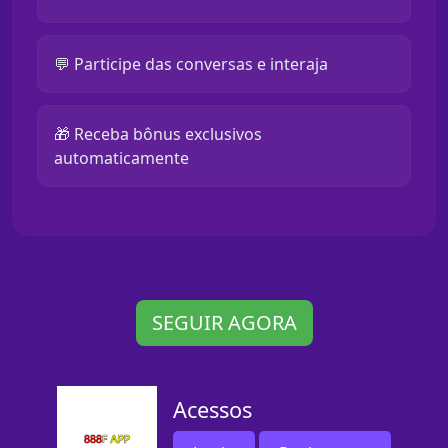
💬 Participe das conversas e interaja
🎁 Receba bônus exclusivos
automaticamente
SEGUIR AGORA
Acessos