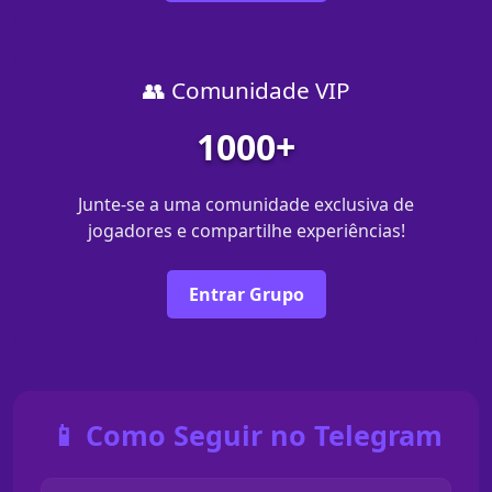
👥 Comunidade VIP
1000+
Junte-se a uma comunidade exclusiva de
jogadores e compartilhe experiências!
Entrar Grupo
📱 Como Seguir no Telegram