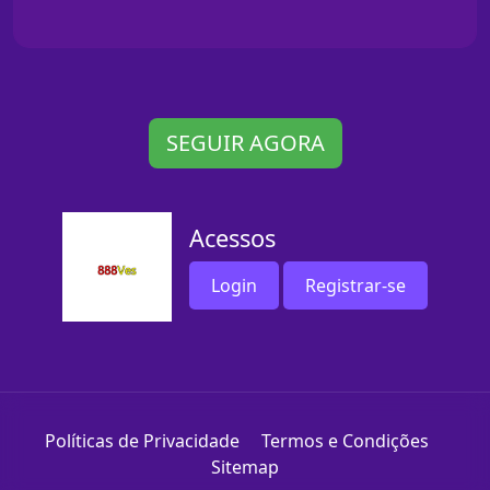
SEGUIR AGORA
Acessos
Login
Registrar-se
Políticas de Privacidade
Termos e Condições
Sitemap