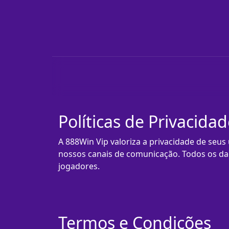
Políticas de Privacida
A 888Win Vip valoriza a privacidade de seu
nossos canais de comunicação. Todos os dad
jogadores.
Termos e Condições