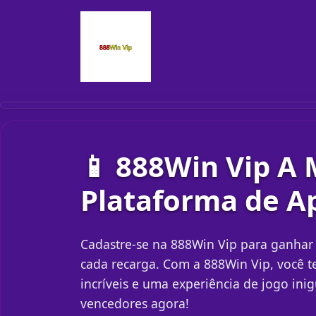
📱 888Win Vip A
Plataforma de A
Cadastre-se na 888Win Vip para ganhar
cada recarga. Com a 888Win Vip, você 
incríveis e uma experiência de jogo inig
vencedores agora!