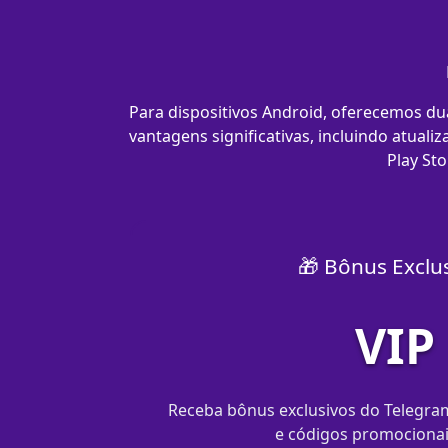
Para dispositivos Android, oferecemos dua
vantagens significativas, incluindo atuali
Play Sto
🎁 Bônus Exclu
VIP
Receba bônus exclusivos do Telegra
e códigos promocionai