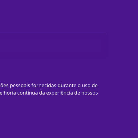
ções pessoais fornecidas durante o uso de
elhoria contínua da experiência de nossos