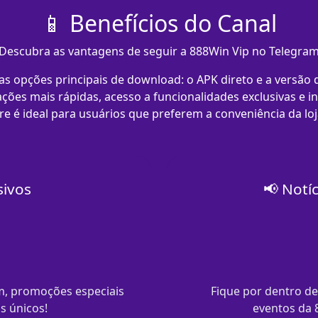
📱 Benefícios do Canal
Descubra as vantagens de seguir a 888Win Vip no Telegra
s opções principais de download: o APK direto e a versão 
zações mais rápidas, acesso a funcionalidades exclusivas e 
re é ideal para usuários que preferem a conveniência da loja
sivos
📢 Notí
m, promoções especiais
Fique por dentro d
s únicos!
eventos da 