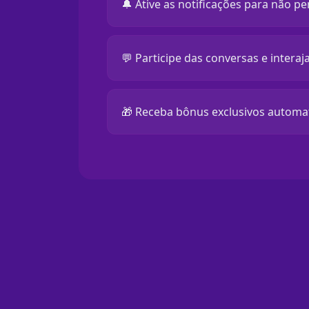
🔔 Ative as notificações para não p
💬 Participe das conversas e interaj
🎁 Receba bônus exclusivos autom