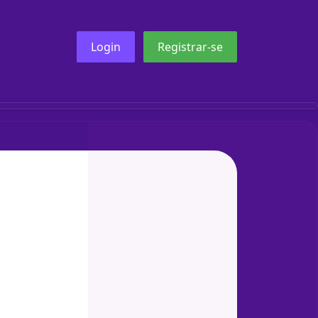
Login
Registrar-se