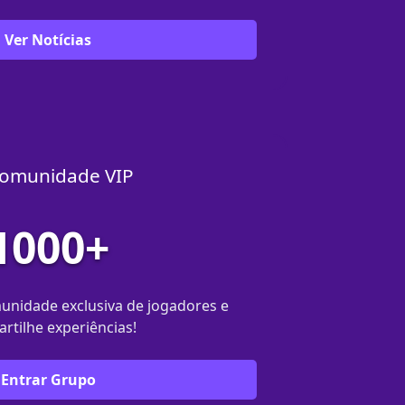
Ver Notícias
Comunidade VIP
1000+
unidade exclusiva de jogadores e
rtilhe experiências!
Entrar Grupo