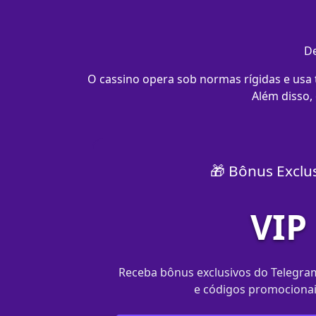
De
O cassino opera sob normas rígidas e usa 
Além disso,
🎁 Bônus Exclu
VIP
Receba bônus exclusivos do Telegra
e códigos promocionai