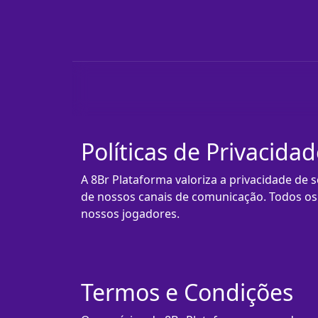
Políticas de Privacida
A 8Br Plataforma valoriza a privacidade de
de nossos canais de comunicação. Todos os 
nossos jogadores.
Termos e Condições