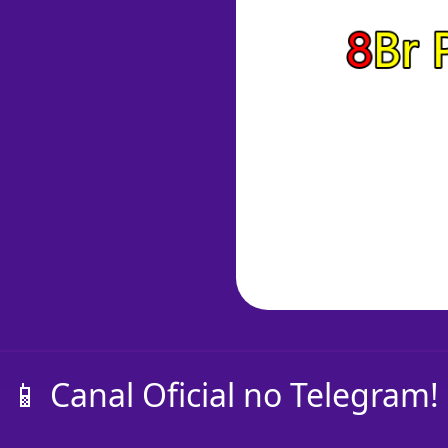
📱 Canal Oficial no Telegram!