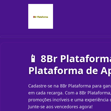
📱 8Br Plataform
Plataforma de A
Cadastre-se na 8Br Plataforma para gan
em cada recarga. Com a 8Br Plataforma,
promoções incríveis e uma experiência d
Junte-se aos vencedores agora!