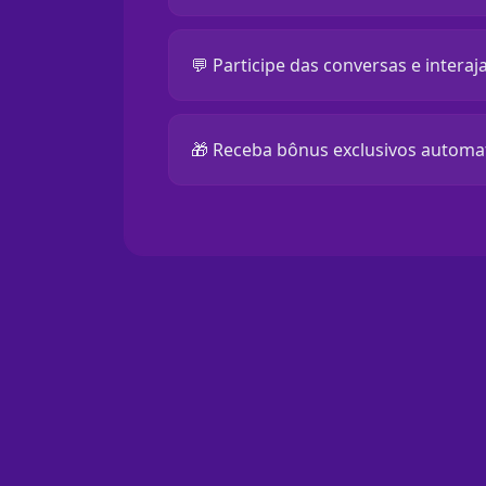
💬 Participe das conversas e interaj
🎁 Receba bônus exclusivos autom