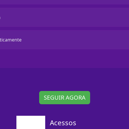
a
aticamente
SEGUIR AGORA
Acessos