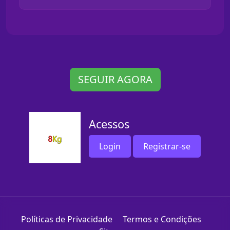
SEGUIR AGORA
Acessos
Login
Registrar-se
Políticas de Privacidade
Termos e Condições