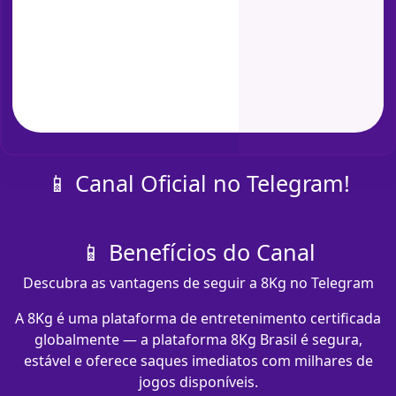
📱 Canal Oficial no Telegram!
📱 Benefícios do Canal
Descubra as vantagens de seguir a 8Kg no Telegram
A 8Kg é uma plataforma de entretenimento certificada
globalmente — a plataforma 8Kg Brasil é segura,
estável e oferece saques imediatos com milhares de
jogos disponíveis.