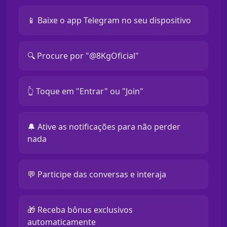
📱 Baixe o app Telegram no seu dispositivo
🔍 Procure por "@8KgOficial"
👆 Toque em "Entrar" ou "Join"
🔔 Ative as notificações para não perder
nada
💬 Participe das conversas e interaja
🎁 Receba bônus exclusivos
automaticamente