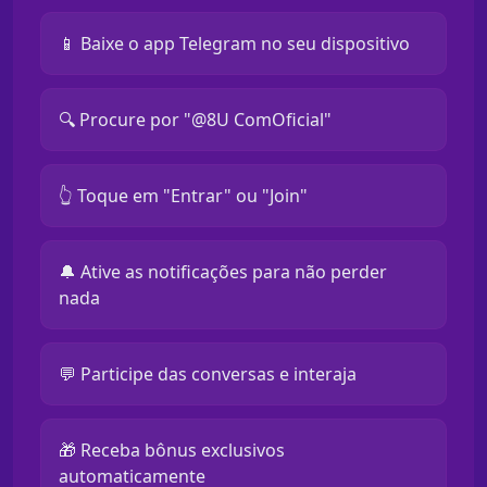
📱 Baixe o app Telegram no seu dispositivo
🔍 Procure por "@8U ComOficial"
👆 Toque em "Entrar" ou "Join"
🔔 Ative as notificações para não perder
nada
💬 Participe das conversas e interaja
🎁 Receba bônus exclusivos
automaticamente