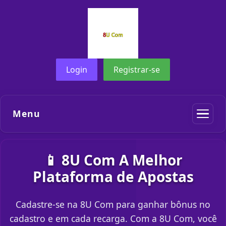
Login
Registrar-se
Menu
📱 8U Com A Melhor
Plataforma de Apostas
Cadastre-se na 8U Com para ganhar bônus no
cadastro e em cada recarga. Com a 8U Com, você