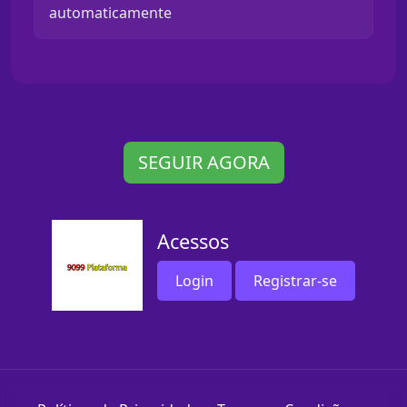
automaticamente
SEGUIR AGORA
Acessos
Login
Registrar-se