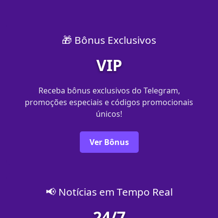
🎁 Bônus Exclusivos
VIP
Receba bônus exclusivos do Telegram,
promoções especiais e códigos promocionais
únicos!
Ver Bônus
📢 Notícias em Tempo Real
24/7