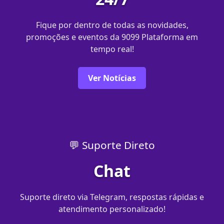
Fique por dentro de todas as novidades,
promoções e eventos da 9099 Plataforma em
tempo real!
Ver Notícias
💬 Suporte Direto
Chat
Suporte direto via Telegram, respostas rápidas e
atendimento personalizado!