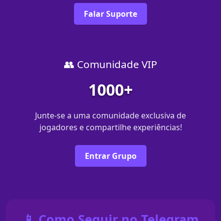
Falar Suporte
👥 Comunidade VIP
1000+
Junte-se a uma comunidade exclusiva de
jogadores e compartilhe experiências!
Entrar Grupo
📱 Como Seguir no Telegram