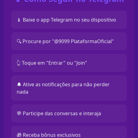
📱 Baixe o app Telegram no seu dispositivo
🔍 Procure por "@9099 PlataformaOficial"
👆 Toque em "Entrar" ou "Join"
🔔 Ative as notificações para não perder
nada
💬 Participe das conversas e interaja
🎁 Receba bônus exclusivos