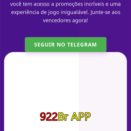
você tem acesso a promoções incríveis e uma
experiência de jogo inigualável. Junte-se aos
vencedores agora!
SEGUIR NO TELEGRAM