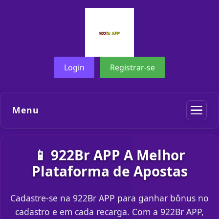
Login
Registrar-se
Menu
📱 922Br APP A Melhor
Plataforma de Apostas
Cadastre-se na 922Br APP para ganhar bônus no
cadastro e em cada recarga. Com a 922Br APP,