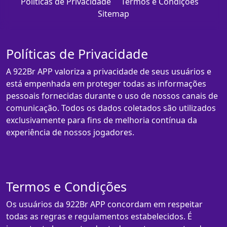
Políticas de Privacidade
Termos e Condições
Sitemap
Políticas de Privacidade
A 922Br APP valoriza a privacidade de seus usuários e
está empenhada em proteger todas as informações
pessoais fornecidas durante o uso de nossos canais de
comunicação. Todos os dados coletados são utilizados
exclusivamente para fins de melhoria contínua da
experiência de nossos jogadores.
Termos e Condições
Os usuários da 922Br APP concordam em respeitar
todas as regras e regulamentos estabelecidos. É