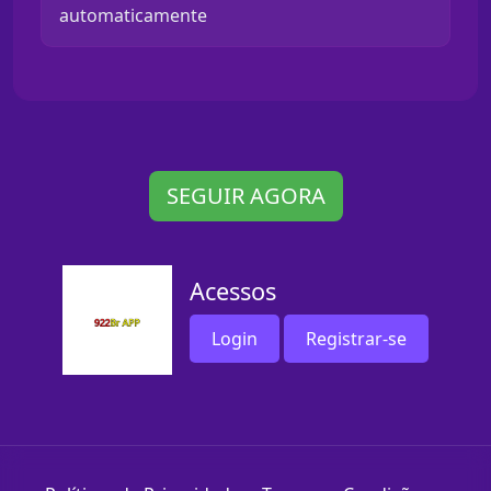
automaticamente
SEGUIR AGORA
Acessos
Login
Registrar-se