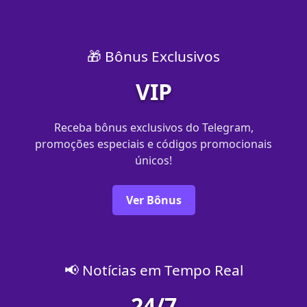
🎁 Bônus Exclusivos
VIP
Receba bônus exclusivos do Telegram,
promoções especiais e códigos promocionais
únicos!
Ver Bônus
📢 Notícias em Tempo Real
24/7