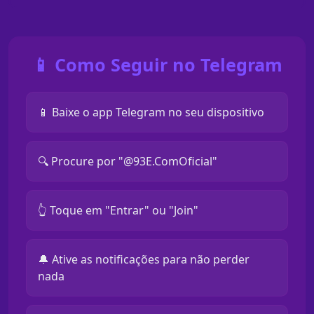
📱 Como Seguir no Telegram
📱 Baixe o app Telegram no seu dispositivo
🔍 Procure por "@93E.ComOficial"
👆 Toque em "Entrar" ou "Join"
🔔 Ative as notificações para não perder
nada