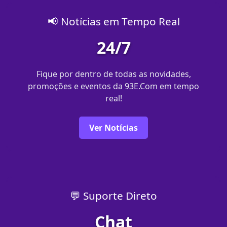
📢 Notícias em Tempo Real
24/7
Fique por dentro de todas as novidades,
promoções e eventos da 93E.Com em tempo
real!
Ver Notícias
💬 Suporte Direto
Chat