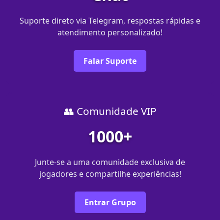
Suporte direto via Telegram, respostas rápidas e
atendimento personalizado!
Falar Suporte
👥 Comunidade VIP
1000+
Junte-se a uma comunidade exclusiva de
jogadores e compartilhe experiências!
Entrar Grupo