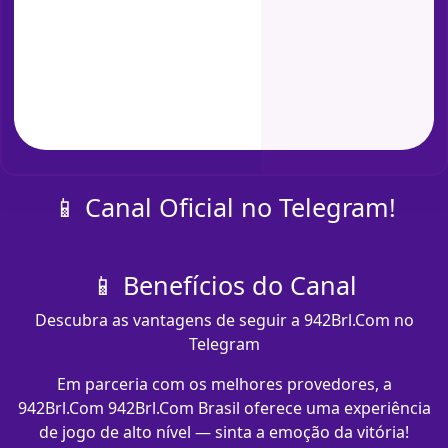
📱 Canal Oficial no Telegram!
📱 Benefícios do Canal
Descubra as vantagens de seguir a 942Brl.Com no
Telegram
Em parceria com os melhores provedores, a
942Brl.Com 942Brl.Com Brasil oferece uma experiência
de jogo de alto nível — sinta a emoção da vitória!