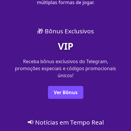
múltiplas formas de jogar.
🎁 Bônus Exclusivos
VIP
Receba bônus exclusivos do Telegram,
promoções especiais e códigos promocionais
únicos!
Ver Bônus
📢 Notícias em Tempo Real