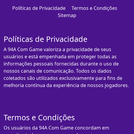
Políticas de Privacidade
Termos e Condições
Sitemap
Políticas de Privacidade
A 94A Com Game valoriza a privacidade de seus
usuários e está empenhada em proteger todas as
informações pessoais fornecidas durante o uso de
nossos canais de comunicação. Todos os dados
coletados são utilizados exclusivamente para fins de
melhoria contínua da experiência de nossos jogadores.
Termos e Condições
Os usuários da 94A Com Game concordam em