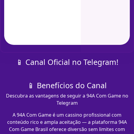
📱 Canal Oficial no Telegram!
📱 Benefícios do Canal
Descubra as vantagens de seguir a 94A Com Game no
Telegram
A 94A Com Game é um cassino profissional com
conteúdo rico e ampla aceitação — a plataforma 94A
Com Game Brasil oferece diversão sem limites com