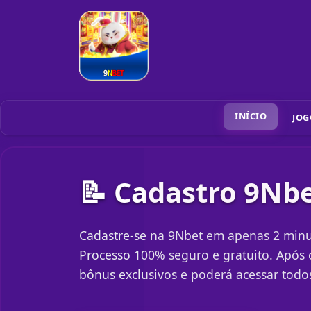
INÍCIO
JOG
📝 Cadastro 9Nb
Cadastre-se na 9Nbet em apenas 2 minu
Processo 100% seguro e gratuito. Após 
bônus exclusivos e poderá acessar todo