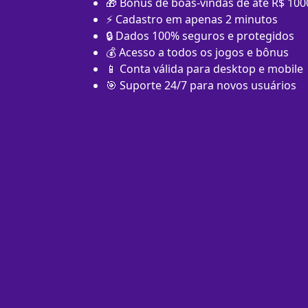
🎁 Bônus de boas-vindas de até R$ 100
⚡ Cadastro em apenas 2 minutos
🔒 Dados 100% seguros e protegidos
💰 Acesso a todos os jogos e bônus
📱 Conta válida para desktop e mobile
🎯 Suporte 24/7 para novos usuários