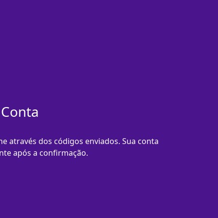
 Conta
ne através dos códigos enviados. Sua conta
nte após a confirmação.