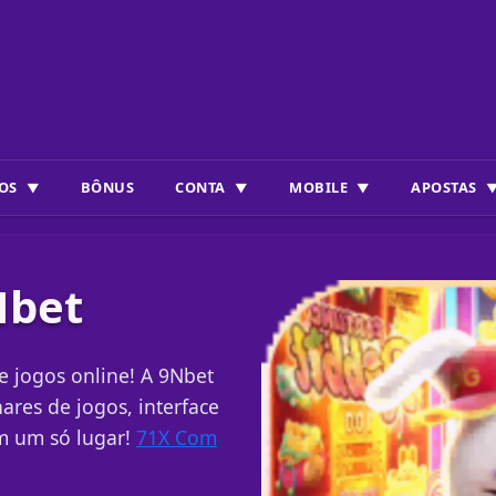
OS
BÔNUS
CONTA
MOBILE
APOSTAS
Nbet
 jogos online! A 9Nbet
ares de jogos, interface
m um só lugar!
71X Com