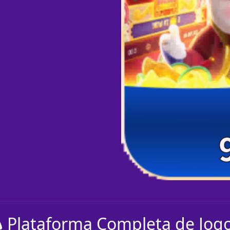
 Plataforma Completa de Jogo