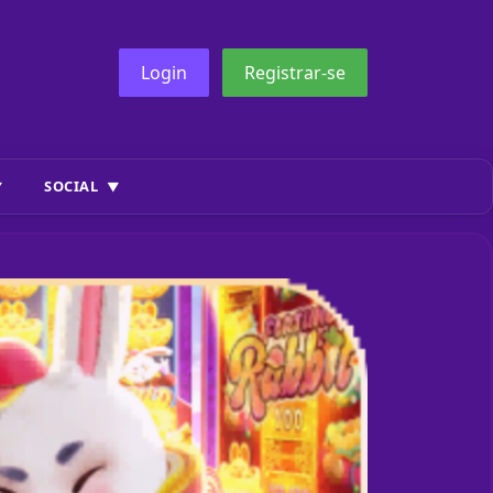
Login
Registrar-se
SOCIAL