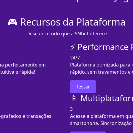
🎮 Recursos da Plataforma
Descubra tudo que a 9Nbet oferece
⚡ Performance 
24/7
na perfeitamente em
Plataforma otimizada para
uitiva e rápida!
rápido, sem travamentos e d
Testar
📱 Multiplatafo
3
ografados e transações
Acesse a plataforma em qual
smartphone. Sincronização 