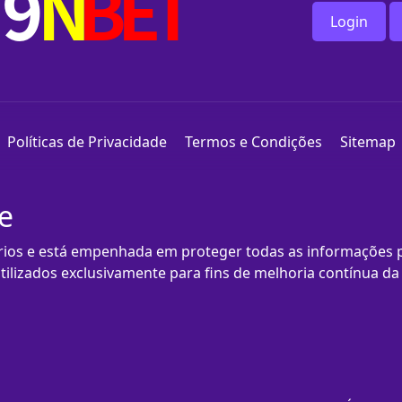
Login
Políticas de Privacidade
Termos e Condições
Sitemap
de
ários e está empenhada em proteger todas as informações 
tilizados exclusivamente para fins de melhoria contínua da